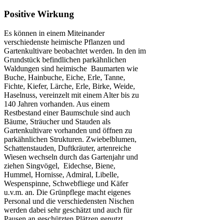
Positive Wirkung
Es können in einem Miteinander
verschiedenste heimische Pflanzen und
Gartenkultivare beobachtet werden. In den im
Grundstück befindlichen parkähnlichen
Waldungen sind heimische Baumarten wie
Buche, Hainbuche, Eiche, Erle, Tanne,
Fichte, Kiefer, Lärche, Erle, Birke, Weide,
Haselnuss, vereinzelt mit einem Alter bis zu
140 Jahren vorhanden. Aus einem
Restbestand einer Baumschule sind auch
Bäume, Sträucher und Stauden als
Gartenkultivare vorhanden und öffnen zu
parkähnlichen Strukturen. Zwiebelblumen,
Schattenstauden, Duftkräuter, artenreiche
Wiesen wechseln durch das Gartenjahr und
ziehen Singvögel, Eidechse, Biene,
Hummel, Hornisse, Admiral, Libelle,
Wespenspinne, Schwebfliege und Käfer
u.v.m. an. Die Grünpflege macht eigenes
Personal und die verschiedensten Nischen
werden dabei sehr geschätzt und auch für
Pausen an geschützten Plätzen genutzt.