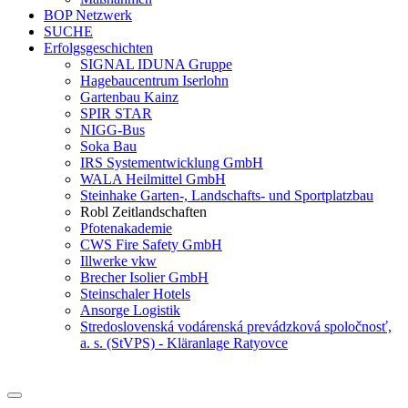
BOP Netzwerk
SUCHE
Erfolgsgeschichten
SIGNAL IDUNA Gruppe
Hagebaucentrum Iserlohn
Gartenbau Kainz
SPIR STAR
NIGG-Bus
Soka Bau
IRS Systementwicklung GmbH
WALA Heilmittel GmbH
Steinhake Garten-, Landschafts- und Sportplatzbau
Robl Zeitlandschaften
Pfotenakademie
CWS Fire Safety GmbH
Illwerke vkw
Brecher Isolier GmbH
Steinschaler Hotels
Ansorge Logistik
Stredoslovenská vodárenská prevádzková spoločnosť,
a. s. (StVPS) - Kläranlage Ratyovce