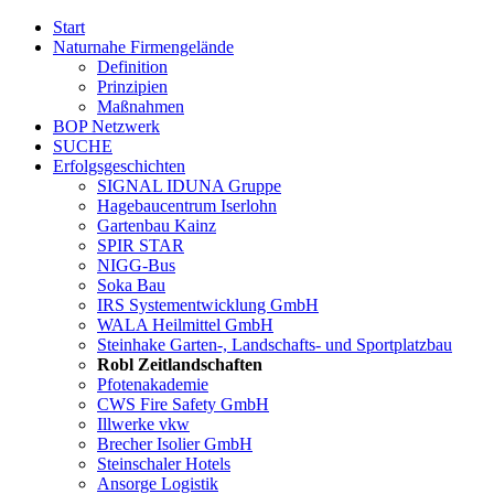
Start
Naturnahe Firmengelände
Definition
Prinzipien
Maßnahmen
BOP Netzwerk
SUCHE
Erfolgsgeschichten
SIGNAL IDUNA Gruppe
Hagebaucentrum Iserlohn
Gartenbau Kainz
SPIR STAR
NIGG-Bus
Soka Bau
IRS Systementwicklung GmbH
WALA Heilmittel GmbH
Steinhake Garten-, Landschafts- und Sportplatzbau
Robl Zeitlandschaften
Pfotenakademie
CWS Fire Safety GmbH
Illwerke vkw
Brecher Isolier GmbH
Steinschaler Hotels
Ansorge Logistik