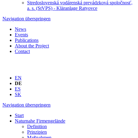
Stredoslovenská vodárenská prevádzková spoločnosť,
a. s. (StVPS) - Kläranlage Ratyovce
Navigation überspringen
News
Events
Publications
About the Project
Contact
EN
DE
ES
SK
Navigation überspringen
Start
Naturnahe Firmengelände
Definition
Prinzipien
Maßnahmen