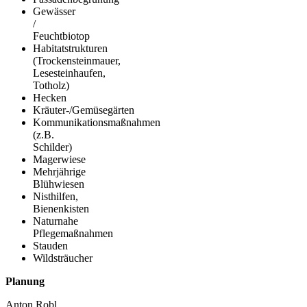
Gewässer
/
Feuchtbiotop
Habitatstrukturen
(Trockensteinmauer,
Lesesteinhaufen,
Totholz)
Hecken
Kräuter-/Gemüsegärten
Kommunikationsmaßnahmen
(z.B.
Schilder)
Magerwiese
Mehrjährige
Blühwiesen
Nisthilfen,
Bienenkisten
Naturnahe
Pflegemaßnahmen
Stauden
Wildsträucher
Planung
Anton Robl,