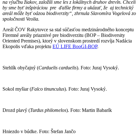
na výučbu žiakov, založili sme les z lokálnych druhov drevín. Chceli
by sme byť inšpiráciou pre ďalšie firmy a ukázať, že aj technický
areál môže byť oázou biodiverzity“, zhrnula Slavomíra Vogelová zo
spoločnosti Veolia.
Areál ČOV Rakytovce sa stal súčasťou medzinárodného konceptu
Firemné areály priaznivé pre biodiverzitu (BOP – Biodiversity
Oriented Premises), ktorý v slovenskom prostredí rozvíja Nadácia
Ekopolis vďaka projektu
EÚ LIFE BooGI-BOP
.
Stehlík obyčajný (
Carduelis carduelis
). Foto: Juraj Vysoký.
Sokol myšiar (
Falco tinunculus
). Foto: Juraj Vysoký.
Drozd plavý (
Turdus philomelos
). Foto: Martin Babarík
Hniezdo v búdke. Foto: Štefan Jančo