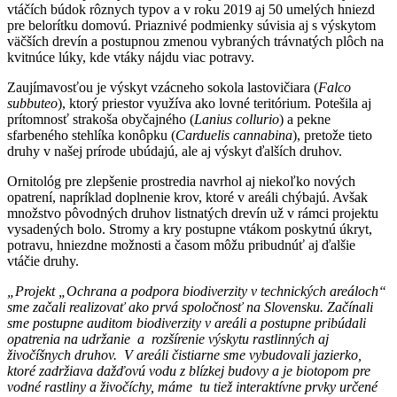
vtáčích búdok rôznych typov a v roku 2019 aj 50 umelých hniezd
pre belorítku domovú. Priaznivé podmienky súvisia aj s výskytom
väčších drevín a postupnou zmenou vybraných trávnatých plôch na
kvitnúce lúky, kde vtáky nájdu viac potravy.
Zaujímavosťou je výskyt vzácneho sokola lastovičiara (
Falco
subbuteo
), ktorý priestor využíva ako lovné teritórium. Potešila aj
prítomnosť strakoša obyčajného (
Lanius collurio
) a pekne
sfarbeného stehlíka konôpku (
Carduelis cannabina
), pretože tieto
druhy v našej prírode ubúdajú, ale aj výskyt ďalších druhov.
Ornitológ pre zlepšenie prostredia navrhol aj niekoľko nových
opatrení, napríklad doplnenie krov, ktoré v areáli chýbajú. Avšak
množstvo pôvodných druhov listnatých drevín už v rámci projektu
vysadených bolo. Stromy a kry postupne vtákom poskytnú úkryt,
potravu, hniezdne možnosti a časom môžu pribudnúť aj ďalšie
vtáčie druhy.
„Projekt „Ochrana a podpora biodiverzity v technických areáloch“
sme začali realizovať ako prvá spoločnosť na Slovensku. Začínali
sme postupne auditom biodiverzity v areáli a postupne pribúdali
opatrenia na udržanie a rozšírenie výskytu rastlinných aj
živočíšnych druhov. V areáli čistiarne sme vybudovali jazierko,
ktoré zadržiava dažďovú vodu z blízkej budovy a je biotopom pre
vodné rastliny a živočíchy, máme tu tiež interaktívne prvky určené