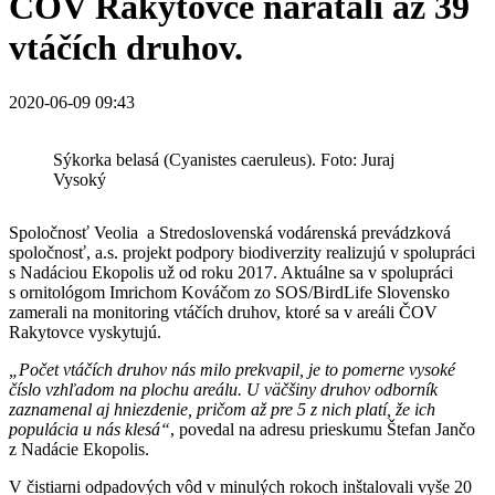
ČOV Rakytovce narátali až 39
vtáčích druhov.
2020-06-09 09:43
Sýkorka belasá (Cyanistes caeruleus). Foto: Juraj
Vysoký
Spoločnosť Veolia a Stredoslovenská vodárenská prevádzková
spoločnosť, a.s. projekt podpory biodiverzity realizujú v spolupráci
s Nadáciou Ekopolis už od roku 2017. Aktuálne sa v spolupráci
s ornitológom Imrichom Kováčom zo SOS/BirdLife Slovensko
zamerali na monitoring vtáčích druhov, ktoré sa v areáli ČOV
Rakytovce vyskytujú.
„Počet vtáčích druhov nás milo prekvapil, je to pomerne vysoké
číslo vzhľadom na plochu areálu. U väčšiny druhov odborník
zaznamenal aj hniezdenie, pričom až pre 5 z nich platí, že ich
populácia u nás klesá“
, povedal na adresu prieskumu Štefan Jančo
z Nadácie Ekopolis.
V čistiarni odpadových vôd v minulých rokoch inštalovali vyše 20