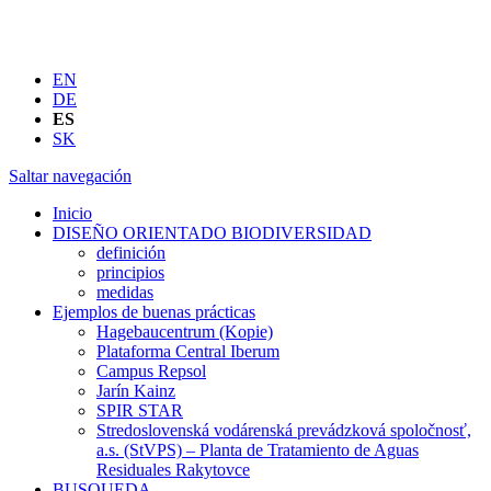
EN
DE
ES
SK
Saltar navegación
Inicio
DISEÑO ORIENTADO BIODIVERSIDAD
definición
principios
medidas
Ejemplos de buenas prácticas
Hagebaucentrum (Kopie)
Plataforma Central Iberum
Campus Repsol
Jarín Kainz
SPIR STAR
Stredoslovenská vodárenská prevádzková spoločnosť,
a.s. (StVPS) – Planta de Tratamiento de Aguas
Residuales Rakytovce
BUSQUEDA