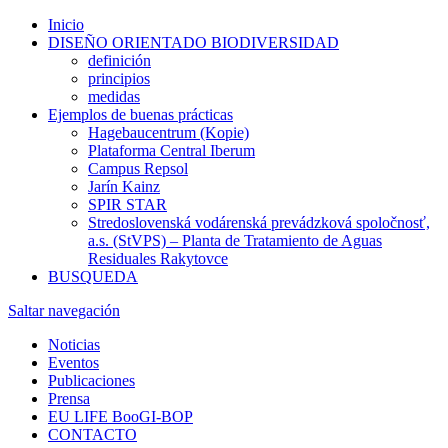
Inicio
DISEÑO ORIENTADO BIODIVERSIDAD
definición
principios
medidas
Ejemplos de buenas prácticas
Hagebaucentrum (Kopie)
Plataforma Central Iberum
Campus Repsol
Jarín Kainz
SPIR STAR
Stredoslovenská vodárenská prevádzková spoločnosť,
a.s. (StVPS) – Planta de Tratamiento de Aguas
Residuales Rakytovce
BUSQUEDA
Saltar navegación
Noticias
Eventos
Publicaciones
Prensa
EU LIFE BooGI-BOP
CONTACTO