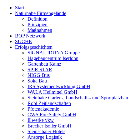
Start
Naturnahe Firmengelände
Definition
Prinzipien
Maßnahmen
BOP Netzwerk
SUCHE
Erfolgsgeschichten
SIGNAL IDUNA Gruppe
Hagebaucentrum Iserlohn
Gartenbau Kainz
SPIR STAR
NIGG-Bus
Soka Bau
IRS Systementwicklung GmbH
WALA Heilmittel GmbH
Steinhake Garten-, Landschafts- und Sportplatzbau
Robl Zeitlandschaften
Pfotenakademie
CWS Fire Safety GmbH
Illwerke vkw
Brecher Isolier GmbH
Steinschaler Hotels
Ansorge Logistik