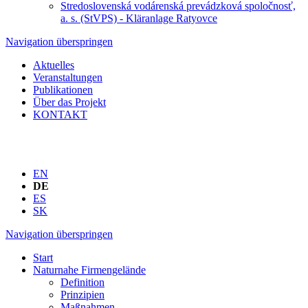
Stredoslovenská vodárenská prevádzková spoločnosť,
a. s. (StVPS) - Kläranlage Ratyovce
Navigation überspringen
Aktuelles
Veranstaltungen
Publikationen
Über das Projekt
KONTAKT
EN
DE
ES
SK
Navigation überspringen
Start
Naturnahe Firmengelände
Definition
Prinzipien
Maßnahmen