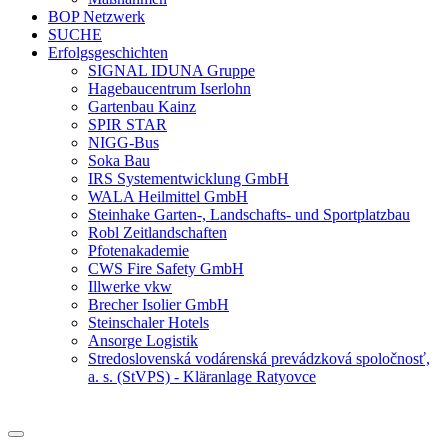
BOP Netzwerk
SUCHE
Erfolgsgeschichten
SIGNAL IDUNA Gruppe
Hagebaucentrum Iserlohn
Gartenbau Kainz
SPIR STAR
NIGG-Bus
Soka Bau
IRS Systementwicklung GmbH
WALA Heilmittel GmbH
Steinhake Garten-, Landschafts- und Sportplatzbau
Robl Zeitlandschaften
Pfotenakademie
CWS Fire Safety GmbH
Illwerke vkw
Brecher Isolier GmbH
Steinschaler Hotels
Ansorge Logistik
Stredoslovenská vodárenská prevádzková spoločnosť,
a. s. (StVPS) - Kläranlage Ratyovce