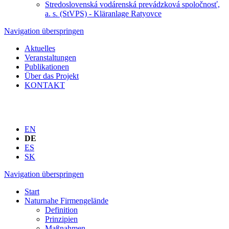
Stredoslovenská vodárenská prevádzková spoločnosť,
a. s. (StVPS) - Kläranlage Ratyovce
Navigation überspringen
Aktuelles
Veranstaltungen
Publikationen
Über das Projekt
KONTAKT
EN
DE
ES
SK
Navigation überspringen
Start
Naturnahe Firmengelände
Definition
Prinzipien
Maßnahmen