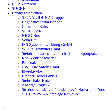
BOP Netzwerk
SUCHE
Erfolgsgeschichten
SIGNAL IDUNA Gruppe
Hagebaucentrum Iserlohn
Gartenbau Kainz
SPIR STAR
NIGG-Bus
Soka Bau
IRS Systementwicklung GmbH
WALA Heilmittel GmbH
Steinhake Garten-, Landschafts- und Sportplatzbau
Robl Zeitlandschaften
Pfotenakademie
CWS Fire Safety GmbH
Illwerke vkw
Brecher Isolier GmbH
Steinschaler Hotels
Ansorge Logistik
Stredoslovenská vodárenská prevádzková spoločnosť,
a. s. (StVPS) - Kläranlage Ratyovce