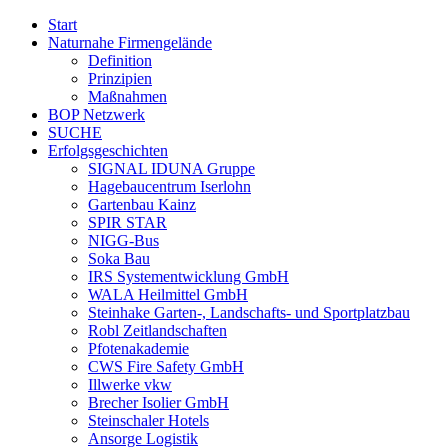
Start
Naturnahe Firmengelände
Definition
Prinzipien
Maßnahmen
BOP Netzwerk
SUCHE
Erfolgsgeschichten
SIGNAL IDUNA Gruppe
Hagebaucentrum Iserlohn
Gartenbau Kainz
SPIR STAR
NIGG-Bus
Soka Bau
IRS Systementwicklung GmbH
WALA Heilmittel GmbH
Steinhake Garten-, Landschafts- und Sportplatzbau
Robl Zeitlandschaften
Pfotenakademie
CWS Fire Safety GmbH
Illwerke vkw
Brecher Isolier GmbH
Steinschaler Hotels
Ansorge Logistik