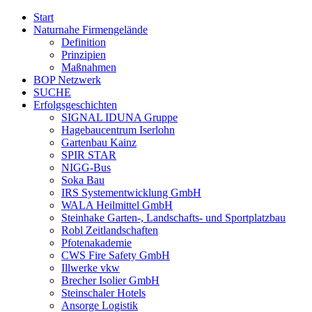
Start
Naturnahe Firmengelände
Definition
Prinzipien
Maßnahmen
BOP Netzwerk
SUCHE
Erfolgsgeschichten
SIGNAL IDUNA Gruppe
Hagebaucentrum Iserlohn
Gartenbau Kainz
SPIR STAR
NIGG-Bus
Soka Bau
IRS Systementwicklung GmbH
WALA Heilmittel GmbH
Steinhake Garten-, Landschafts- und Sportplatzbau
Robl Zeitlandschaften
Pfotenakademie
CWS Fire Safety GmbH
Illwerke vkw
Brecher Isolier GmbH
Steinschaler Hotels
Ansorge Logistik