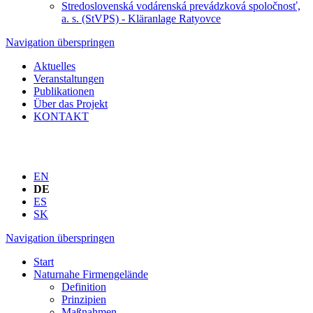
Stredoslovenská vodárenská prevádzková spoločnosť,
a. s. (StVPS) - Kläranlage Ratyovce
Navigation überspringen
Aktuelles
Veranstaltungen
Publikationen
Über das Projekt
KONTAKT
EN
DE
ES
SK
Navigation überspringen
Start
Naturnahe Firmengelände
Definition
Prinzipien
Maßnahmen