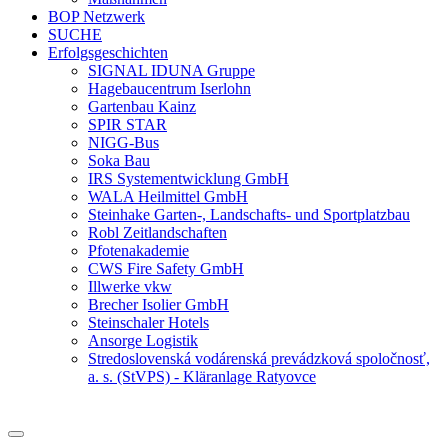
BOP Netzwerk
SUCHE
Erfolgsgeschichten
SIGNAL IDUNA Gruppe
Hagebaucentrum Iserlohn
Gartenbau Kainz
SPIR STAR
NIGG-Bus
Soka Bau
IRS Systementwicklung GmbH
WALA Heilmittel GmbH
Steinhake Garten-, Landschafts- und Sportplatzbau
Robl Zeitlandschaften
Pfotenakademie
CWS Fire Safety GmbH
Illwerke vkw
Brecher Isolier GmbH
Steinschaler Hotels
Ansorge Logistik
Stredoslovenská vodárenská prevádzková spoločnosť,
a. s. (StVPS) - Kläranlage Ratyovce