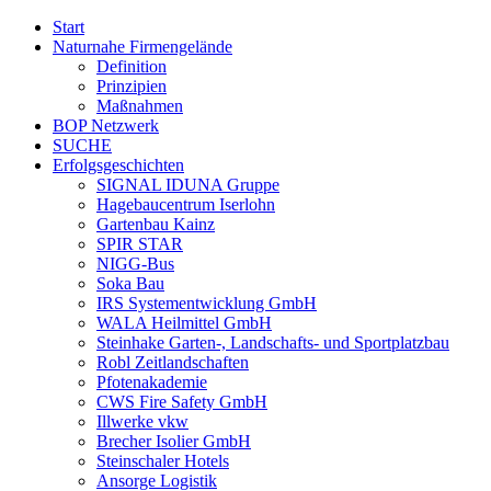
Start
Naturnahe Firmengelände
Definition
Prinzipien
Maßnahmen
BOP Netzwerk
SUCHE
Erfolgsgeschichten
SIGNAL IDUNA Gruppe
Hagebaucentrum Iserlohn
Gartenbau Kainz
SPIR STAR
NIGG-Bus
Soka Bau
IRS Systementwicklung GmbH
WALA Heilmittel GmbH
Steinhake Garten-, Landschafts- und Sportplatzbau
Robl Zeitlandschaften
Pfotenakademie
CWS Fire Safety GmbH
Illwerke vkw
Brecher Isolier GmbH
Steinschaler Hotels
Ansorge Logistik