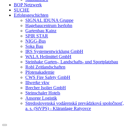
BOP Netzwerk
SUCHE
Erfolgsgeschichten
SIGNAL IDUNA Gruppe
Hagebaucentrum Iserlohn
Gartenbau Kainz
SPIR STAR
NIGG-Bus
Soka Bau
IRS Systementwicklung GmbH
WALA Heilmittel GmbH
Steinhake Garten-, Landschafts- und Sportplatzbau
Robl Zeitlandschaften
Pfotenakademie
CWS Fire Safety GmbH
Illwerke vkw
Brecher Isolier GmbH
Steinschaler Hotels
Ansorge Logistik
Stredoslovenská vodárenská prevádzková spoločnosť,
a. s. (StVPS) - Kläranlage Ratyovce