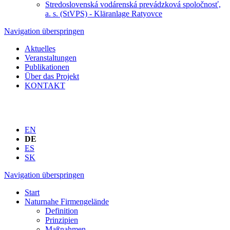
Stredoslovenská vodárenská prevádzková spoločnosť,
a. s. (StVPS) - Kläranlage Ratyovce
Navigation überspringen
Aktuelles
Veranstaltungen
Publikationen
Über das Projekt
KONTAKT
EN
DE
ES
SK
Navigation überspringen
Start
Naturnahe Firmengelände
Definition
Prinzipien
Maßnahmen